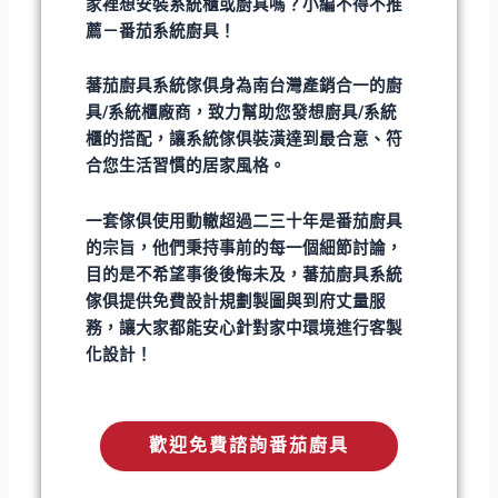
家裡想安裝系統櫃或廚具嗎？小編不得不推
薦－番茄系統廚具！
蕃茄廚具系統傢俱身為南台灣產銷合一的廚
具/系統櫃廠商，致力幫助您發想廚具/系統
櫃的搭配，讓系統傢俱裝潢達到最合意、符
合您生活習慣的居家風格。
一套傢俱使用動轍超過二三十年是番茄廚具
的宗旨，他們秉持事前的每一個細節討論，
目的是不希望事後後悔未及，蕃茄廚具系統
傢俱提供免費設計規劃製圖與到府丈量服
務，讓大家都能安心針對家中環境進行客製
化設計！
歡迎免費諮詢番茄廚具