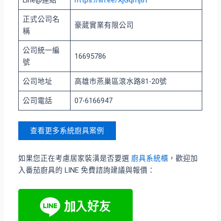
Line@連結
https://lin.ee/XjGqmj8t
正式公司名
豪葳實業有限公司
稱
公司統一編
16695786
號
公司地址
高雄市燕巢區滾水路81-20號
公司電話
07-6166947
查看更多系統廚具案例
如果您正在考慮居家裝潢是否要選
廚具系統櫃
，歡迎加
入番茄廚具的 LINE 免費諮詢建議與報價：