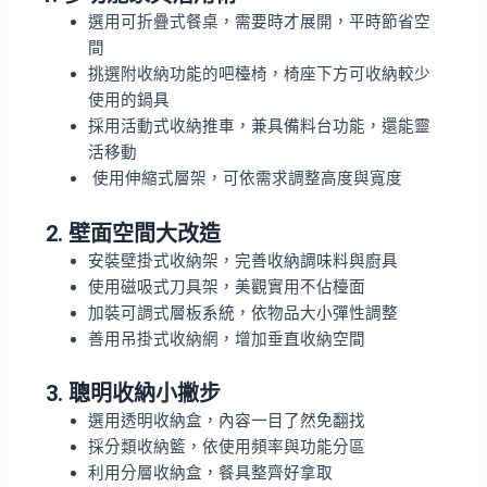
選用可折疊式餐桌，需要時才展開，平時節省空
間
挑選附收納功能的吧檯椅，椅座下方可收納較少
使用的鍋具
採用活動式收納推車，兼具備料台功能，還能靈
活移動
使用伸縮式層架，可依需求調整高度與寬度
2. 壁面空間大改造
安裝壁掛式收納架，完善收納調味料與廚具
使用磁吸式刀具架，美觀實用不佔檯面
加裝可調式層板系統，依物品大小彈性調整
善用吊掛式收納網，增加垂直收納空間
3. 聰明收納小撇步
選用透明收納盒，內容一目了然免翻找
採分類收納籃，依使用頻率與功能分區
利用分層收納盒，餐具整齊好拿取