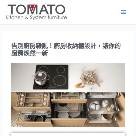
跳
Main
至
Men
主
要
內
容
告別廚房雜亂！廚房收納櫃設計，讓你的
廚房煥然一新