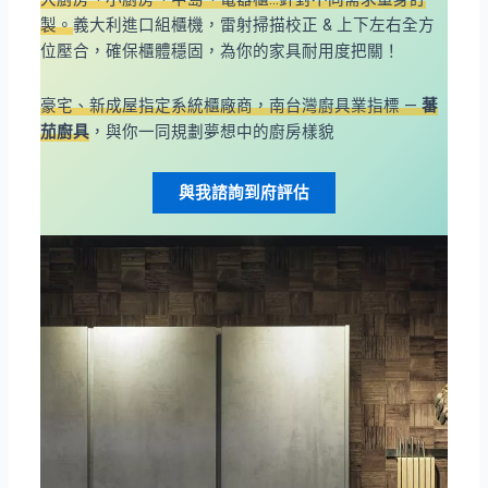
製。
義大利進口組櫃機，雷射掃描校正 & 上下左右全方
位壓合，確保櫃體穩固，為你的家具耐用度把關！
豪宅、新成屋指定系統櫃廠商，南台灣廚具業指標 —
蕃
茄廚具
，與你一同規劃夢想中的廚房樣貌
與我諮詢到府評估