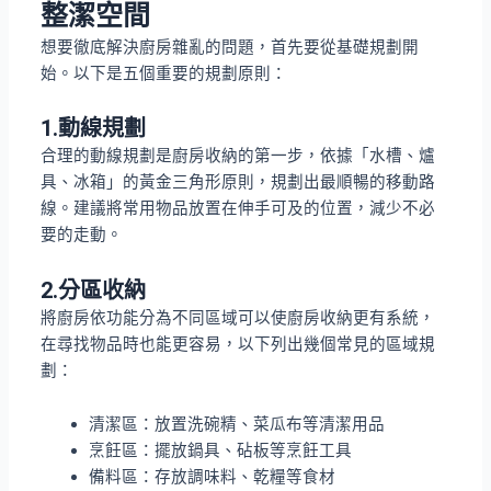
整潔空間
想要徹底解決廚房雜亂的問題，首先要從基礎規劃開
始。以下是五個重要的規劃原則：
1.動線規劃
合理的動線規劃是廚房收納的第一步，依據「水槽、爐
具、冰箱」的黃金三角形原則，規劃出最順暢的移動路
線。建議將常用物品放置在伸手可及的位置，減少不必
要的走動。
2.分區收納
將廚房依功能分為不同區域可以使廚房收納更有系統，
在尋找物品時也能更容易，以下列出幾個常見的區域規
劃：
清潔區：放置洗碗精、菜瓜布等清潔用品
烹飪區：擺放鍋具、砧板等烹飪工具
備料區：存放調味料、乾糧等食材