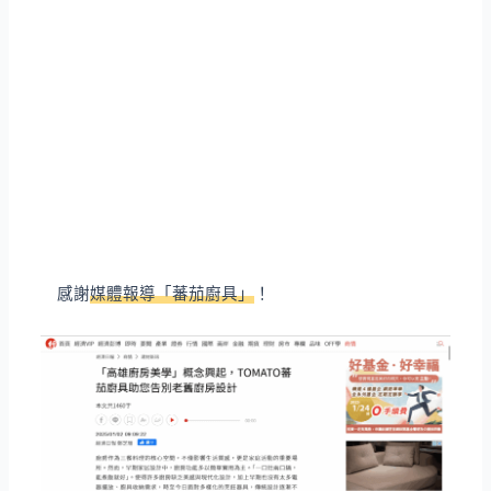
感謝
媒體報導「蕃茄廚具」
！