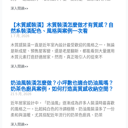
深入閱讀>>
【木質感裝潢】木質裝潢怎麼做才有質感？自
然系裝潢配色、風格與案例一次看
1 7 月, 2026
木質感裝潢一直是近年室內設計最受歡迎的風格之一，無論
是新成屋、預售屋客變，還是老屋翻新，都能看到大量運用
木質元素打造舒適居家。然而，真正吸引人的從來不
深入閱讀>>
奶油風裝潢怎麼做？小坪數也適合奶油風嗎？
奶茶色廚具案例，如何打造高質感收納空間？
21 5 月, 2026
近年居家設計中，「奶油風」逐漸成為許多人裝潢時最喜歡
的風格之一。比起純白色的冷調極簡，奶油風裝潢多了一份
柔和與溫暖，尤其搭配近年流行的奶茶色廚具、奶茶
深入閱讀>>