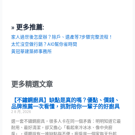
» 更多推薦:
家人過世後怎麼辦？除戶、遺產等7步驟完整流程！
太忙沒空做行銷？AIO幫你省時間
黃冠華建築師事務所
更多精選文章
【不鏽鋼廚具】缺點是真的嗎？優點、價錢、
品牌推薦一次看懂，挑對陪你一輩子的好廚具
2 8 月, 2026
選一套不鏽鋼廚具，很多人卡在同一個矛盾：明明知道它最
耐用、最好清潔，卻又擔心「看起來冷冰冰、像中央廚
房」，還聽說有一堆缺點與不便。廚房是一個家每天升起