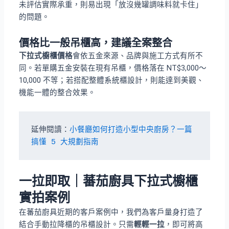
未評估實際承重，則易出現「放沒幾罐調味料就卡住」
的問題。
價格比一般吊櫃高，建議全案整合
下拉式櫥櫃價格
會依五金來源、品牌與施工方式有所不
同。若單購五金安裝在現有吊櫃，價格落在 NT$3,000～
10,000 不等；若搭配整體系統櫃設計，則能達到美觀、
機能一體的整合效果。
延伸閱讀：
小餐廳如何打造小型中央廚房？一篇
搞懂 5 大規劃指南
一拉即取｜蕃茄廚具下拉式櫥櫃
實拍案例
在蕃茄廚具近期的客戶案例中，我們為客戶量身打造了
結合手動拉降櫃的吊櫃設計。只需
輕輕一拉
，即可將高