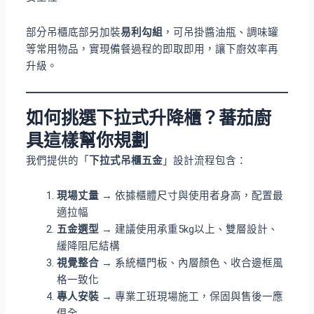
部分吊櫃底部另加裝
易利勾組
，可吊掛醬油瓶、調味罐
等常用物品，實現備餐過程的即取即用，讓下廚效率再
升級。
如何挑選下拉式升降櫃？蕃茄廚
具這樣幫你規劃
我們提供的「
下拉式吊櫃五金
」設計流程包含：
現場丈量
→ 依據櫃體尺寸與使用者身高，配置最
適拉幅
五金選型
→ 建議使用承重5kg以上、雙層設計、
緩降阻尼結構
視覺整合
→ 系統櫃門板、內層顏色、收合邊框風
格一致化
專人安裝
→ 專業工班現場施工，保固與售後一應
俱全