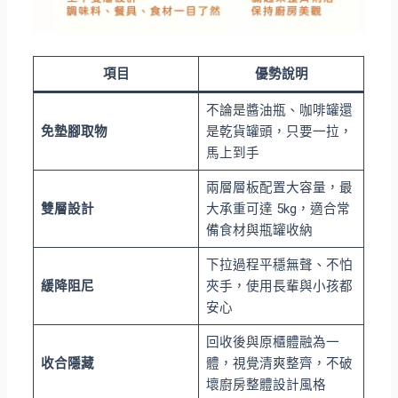
項目
優勢說明
不論是醬油瓶、咖啡罐還
免墊腳取物
是乾貨罐頭，只要一拉，
馬上到手
兩層層板配置大容量，最
雙層設計
大承重可達 5kg，適合常
備食材與瓶罐收納
下拉過程平穩無聲、不怕
緩降阻尼
夾手，使用長輩與小孩都
安心
回收後與原櫃體融為一
收合隱藏
體，視覺清爽整齊，不破
壞廚房整體設計風格