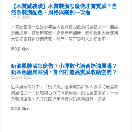
【木質感裝潢】木質裝潢怎麼做才有質感？自
然系裝潢配色、風格與案例一次看
1 7 月, 2026
木質感裝潢一直是近年室內設計最受歡迎的風格之一，無論
是新成屋、預售屋客變，還是老屋翻新，都能看到大量運用
木質元素打造舒適居家。然而，真正吸引人的從來不
深入閱讀>>
奶油風裝潢怎麼做？小坪數也適合奶油風嗎？
奶茶色廚具案例，如何打造高質感收納空間？
21 5 月, 2026
近年居家設計中，「奶油風」逐漸成為許多人裝潢時最喜歡
的風格之一。比起純白色的冷調極簡，奶油風裝潢多了一份
柔和與溫暖，尤其搭配近年流行的奶茶色廚具、奶茶
深入閱讀>>