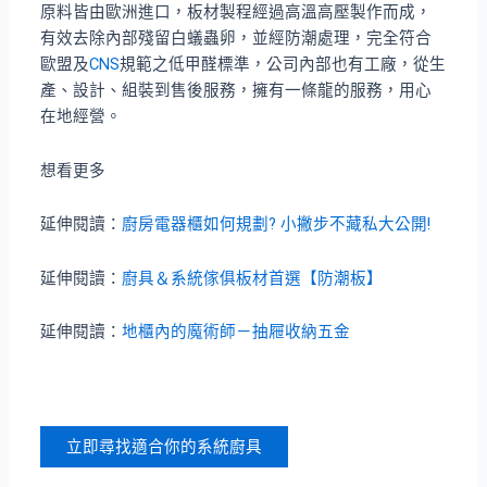
原料皆由歐洲進口，板材製程經過高溫高壓製作而成，
有效去除內部殘留白蟻蟲卵，並經防潮處理，完全符合
歐盟及
CNS
規範之低甲醛標準，公司內部也有工廠，從生
產、設計、組裝到售後服務，擁有一條龍的服務，用心
在地經營。
想看更多
延伸閱讀：
廚房電器櫃如何規劃? 小撇步不藏私大公開!
延伸閱讀：
廚具＆系統傢俱板材首選【防潮板】
延伸閱讀：
地櫃內的魔術師－抽屜收納五金
立即尋找適合你的系統廚具