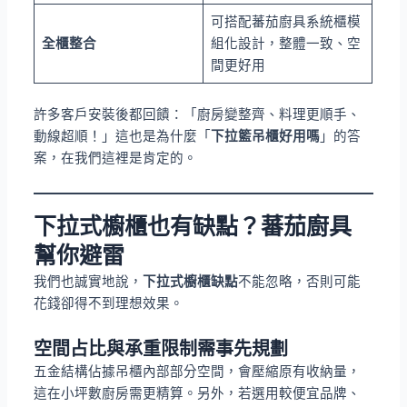
可搭配蕃茄廚具系統櫃模
全櫃整合
組化設計，整體一致、空
間更好用
許多客戶安裝後都回饋：「廚房變整齊、料理更順手、
動線超順！」這也是為什麼「
下拉籃吊櫃好用嗎
」的答
案，在我們這裡是肯定的。
下拉式櫥櫃也有缺點？蕃茄廚具
幫你避雷
我們也誠實地說，
下拉式櫥櫃缺點
不能忽略，否則可能
花錢卻得不到理想效果。
空間占比與承重限制需事先規劃
五金結構佔據吊櫃內部部分空間，會壓縮原有收納量，
這在小坪數廚房需更精算。另外，若選用較便宜品牌、