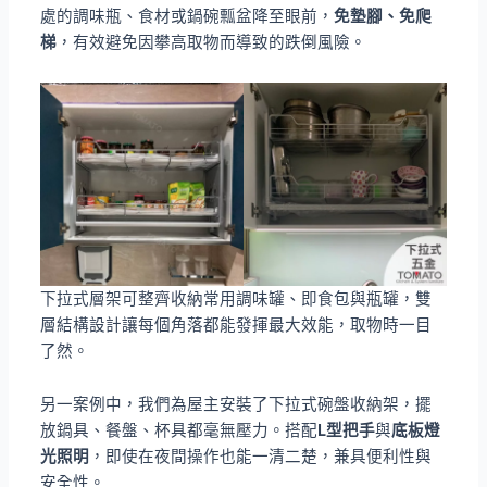
處的調味瓶、食材或鍋碗瓢盆降至眼前，
免墊腳、免爬
梯
，有效避免因攀高取物而導致的跌倒風險。
下拉式層架可整齊收納常用調味罐、即食包與瓶罐，雙
層結構設計讓每個角落都能發揮最大效能，取物時一目
了然。
另一案例中，我們為屋主安裝了下拉式碗盤收納架，擺
放鍋具、餐盤、杯具都毫無壓力。搭配
L型把手
與
底板燈
光照明
，即使在夜間操作也能一清二楚，兼具便利性與
安全性。