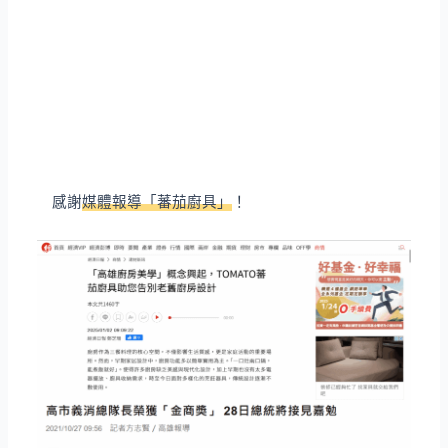
感謝
媒體報導「蕃茄廚具」
！