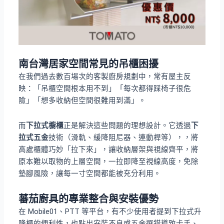
南台灣居家空間常見的吊櫃困擾
在我們過去數百場次的客製廚房規劃中，常有屋主反
映：「吊櫃空間根本用不到」「每次都得踩椅子很危
險」「想多收納但空間很難用到滿」。
而
下拉式櫥櫃
正是解決這些問題的理想設計。它透過
下
拉式五金
技術（滑軌、緩降阻尼器、連動桿等），，將
高處櫃體巧妙「拉下來」，讓收納層架與視線齊平，將
原本難以取物的上層空間，一拉即降至視線高度，免除
墊腳風險，讓每一寸空間都能被充分利用。
蕃茄廚具的專業整合與安裝優勢
在 Mobile01、PTT 等平台，有不少使用者提到下拉式升
降櫃的便利性，也點出安裝不良或五金選錯導致卡手、