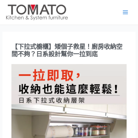
跳
Main
至
Men
主
要
內
容
【下拉式櫥櫃】矮個子救星！廚房收納空
間不夠？日系設計幫你一拉到底