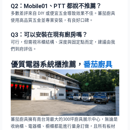
Q2：
Mobile01、PTT 都說不推薦？
多數差評來自 DIY 或便宜五金導致效果不佳。蕃茄廚具
使用高品質五金並專業安裝，有良好口碑。
Q3：
可以安裝在現有廚房嗎？
可行，但需視吊櫃結構、深度與固定點而定，建議由我
們到府評估。
優質電器系統櫃推薦，
番茄廚具
蕃茄廚具擁有南台灣最大的300坪廚具展示中心，無論是
收納櫃、電器櫃、櫥櫃都能進行量身訂做，且所有板材