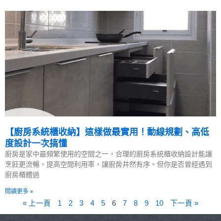
【廚房系統櫃收納】這樣做最實用！動線規劃、高低
度設計一次搞懂
廚房是家中最頻繁使用的空間之一，合理的廚房系統櫃收納設計能讓
烹飪更流暢，提高空間利用率，讓廚房井然有序。但你是否曾經遇到
廚房櫃體過
閱讀更多 »
« 上一頁
1
2
3
4
5
6
7
8
9
10
下一頁 »