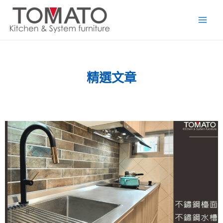
跳
Main
至
Men
主
要
內
容
精選文章
頁
頁
頁
頁
頁
頁
頁
頁
頁
頁
面
面
面
面
面
面
面
面
面
面